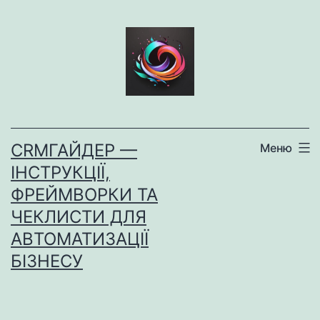
Перейти
до
вмісту
CRMГАЙДЕР —
Меню
ІНСТРУКЦІЇ,
ФРЕЙМВОРКИ ТА
ЧЕКЛИСТИ ДЛЯ
АВТОМАТИЗАЦІЇ
БІЗНЕСУ