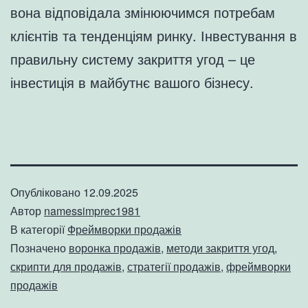
вона відповідала змінюючимся потребам
клієнтів та тенденціям ринку. Інвестування в
правильну систему закриття угод – це
інвестиція в майбутнє вашого бізнесу.
Опубліковано
12.09.2025
Автор
namessimprec1981
В категорії
Фреймворки продажів
Позначено
воронка продажів
,
методи закриття угод
,
скрипти для продажів
,
стратегії продажів
,
фреймворки
продажів