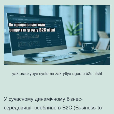
yak praczyuye systema zakryttya ugod u b2c nishi
У сучасному динамічному бізнес-
середовищі, особливо в B2C (Business-to-