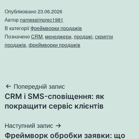
Опубліковано
23.06.2026
Автор
namessimprec1981
В категорії
Фреймворки продажів
Позначено
CRM
,
менеджери
,
продажі
,
скрипти
продажів
,
фреймворки продажів
Навігація
Попередній запис
CRM і SMS-сповіщення: як
записів
покращити сервіс клієнтів
Наступний запис
Фреймворк обробки заявки: що