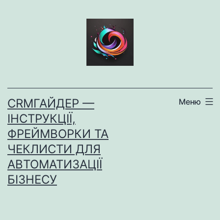
Перейти
до
вмісту
CRMГАЙДЕР —
Меню
ІНСТРУКЦІЇ,
ФРЕЙМВОРКИ ТА
ЧЕКЛИСТИ ДЛЯ
АВТОМАТИЗАЦІЇ
БІЗНЕСУ