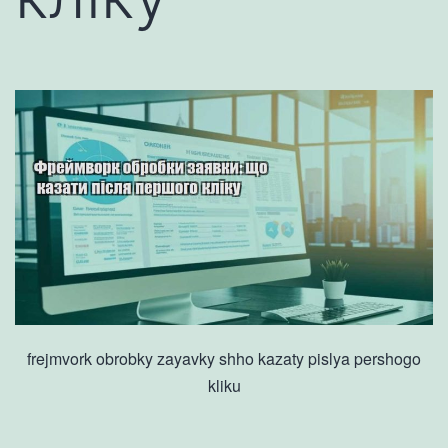
frejmvork obrobky zayavky shho kazaty pislya pershogo
kliku