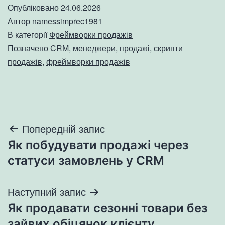
Опубліковано
24.06.2026
Автор
namessimprec1981
В категорії
Фреймворки продажів
Позначено
CRM
,
менеджери
,
продажі
,
скрипти
продажів
,
фреймворки продажів
Навігація
Попередній запис
Як побудувати продажі через
записів
статуси замовлень у CRM
Наступний запис
Як продавати сезонні товари без
зайвих обіцянок клієнту