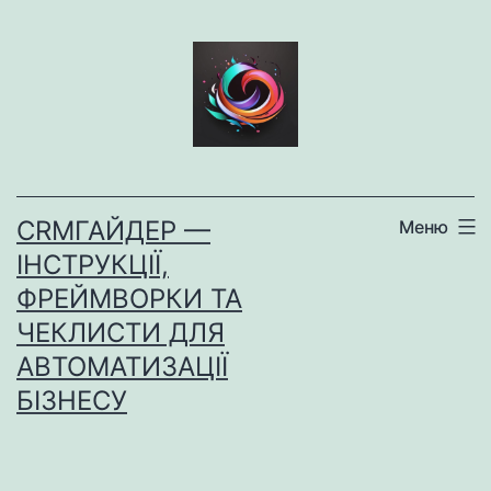
Перейти
до
вмісту
CRMГАЙДЕР —
Меню
ІНСТРУКЦІЇ,
ФРЕЙМВОРКИ ТА
ЧЕКЛИСТИ ДЛЯ
АВТОМАТИЗАЦІЇ
БІЗНЕСУ