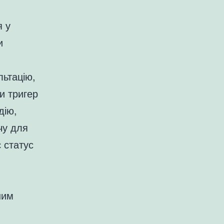
я у
и
льтацію,
и тригер
дію,
чу для
 статус
ним