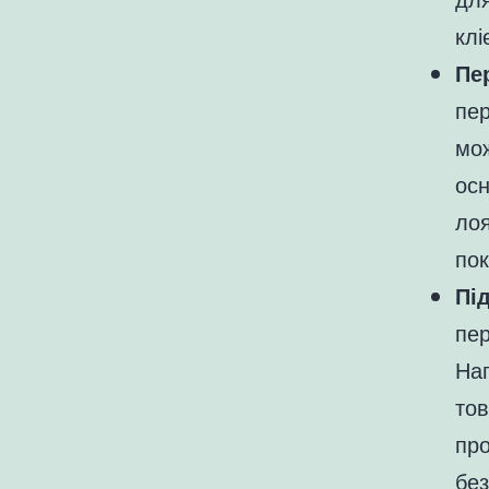
клі
Пер
пер
мож
осн
лоя
пок
Пі
пер
Нап
тов
про
без