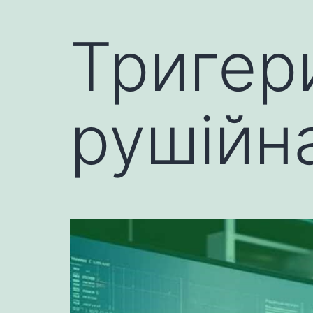
Тригер
рушійн