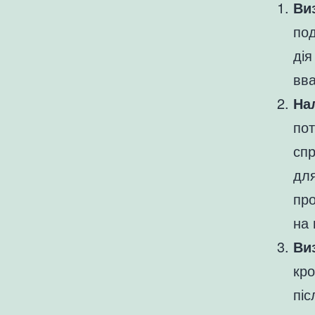
Ви
под
дія
вва
На
пот
сп
для
про
на 
Ви
кро
піс