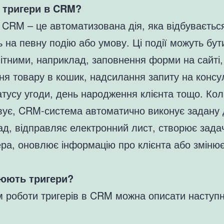
 тригери в CRM?
 CRM – це автоматизована дія, яка відбуваєтьс
ь на певну подію або умову. Ці події можуть бут
ітними, наприклад, заповнення форми на сайті,
я товару в кошик, надсилання запиту на консу
атусу угоди, день народження клієнта тощо. Кол
вує, CRM-система автоматично виконує задану 
д, відправляє електронний лист, створює зада
а, оновлює інформацію про клієнта або змінює
юють тригери?
м роботи тригерів в CRM можна описати наступ