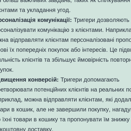
єнтами та укладання угод.
соналізація комунікації:
Тригери дозволяють
соналізувати комунікацію з клієнтами. Наприкл
на відправляти клієнтам персоналізовані пропо
ові їх попередніх покупок або інтересів. Це під
льність клієнтів та збільшує ймовірність повтор
упок.
двищення конверсій:
Тригери допомагають
етворювати потенційних клієнтів на реальних по
риклад, можна відправляти клієнтам, які дода
ари в кошик, але не завершили покупку, нагад
 їхні товари в кошику та пропонувати їм знижку
коштовну доставку.