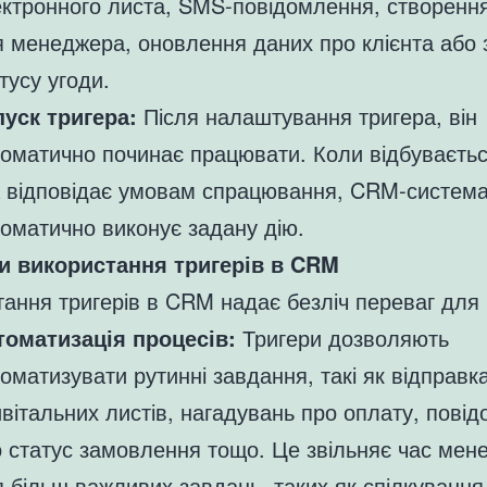
ктронного листа, SMS-повідомлення, створення
 менеджера, оновлення даних про клієнта або 
тусу угоди.
пуск тригера:
Після налаштування тригера, він
оматично починає працювати. Коли відбуваєтьс
а відповідає умовам спрацювання, CRM-систем
оматично виконує задану дію.
и використання тригерів в CRM
ання тригерів в CRM надає безліч переваг для 
томатизація процесів:
Тригери дозволяють
оматизувати рутинні завдання, такі як відправк
вітальних листів, нагадувань про оплату, пові
 статус замовлення тощо. Це звільняє час мен
 більш важливих завдань, таких як спілкування