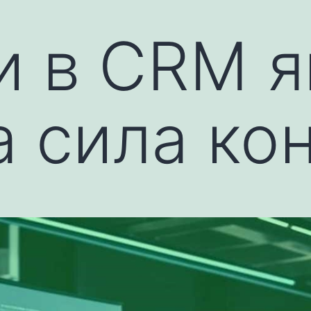
и в CRM я
а сила ко