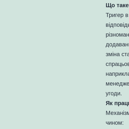
Що таке
Тригер в
відповід
різноман
додаванн
зміна ст
спрацьо
наприкла
менеджер
угоди.
Як прац
Механіз
чином: