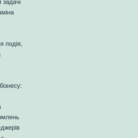
 задачі
зміна
я подія,
а
бізнесу:
а
домлень
еджерів
 з