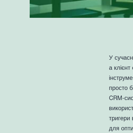
У сучасн
а клієнт
інструме
просто б
CRM-сист
використ
тригери 
для опти