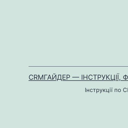
Перейти
до
вмісту
CRMГАЙДЕР — ІНСТРУКЦІЇ, 
Інструкції по 