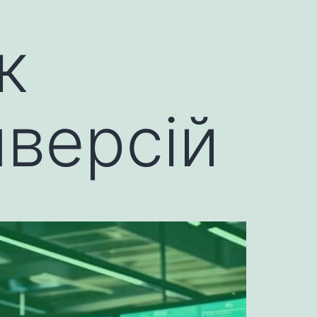
к
нверсій