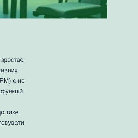
 зростає,
тивних
CRM) є не
 функцій
що таке
товувати