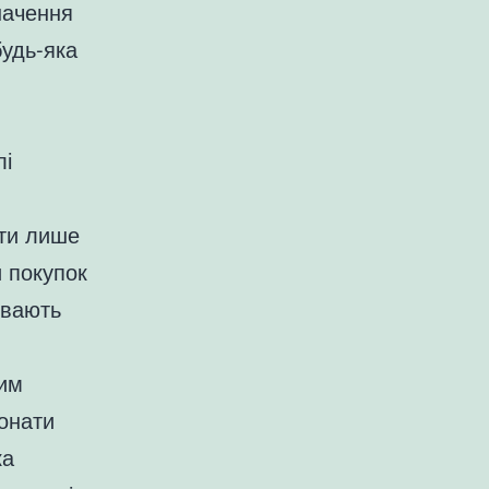
начення
будь-яка
і
ати лише
и покупок
увають
им
конати
ка