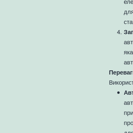
еле
для
ста
За
авт
як
авт
Переваг
Використ
Ав
авт
при
про
для