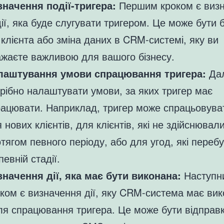
значення події-тригера:
Першим кроком є виз
ії, яка буде слугувати тригером. Це може бути 
 клієнта або зміна даних в CRM-системі, яку ви
жаєте важливою для вашого бізнесу.
лаштування умови спрацювання тригера:
Дал
рібно налаштувати умови, за яких тригер має
рацювати. Наприклад, тригер може спрацьовув
 нових клієнтів, для клієнтів, які не здійснювал
тягом певного періоду, або для угод, які переб
певній стадії.
значення дії, яка має бути виконана:
Наступн
ком є визначення дії, яку CRM-система має ви
ля спрацювання тригера. Це може бути відправ