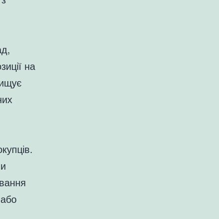
ад,
зиції на
вищує
них
купців.
ли
ування
 або