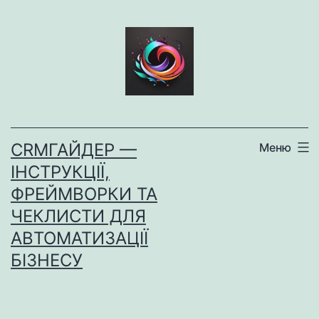
Перейти
до
вмісту
CRMГАЙДЕР —
Меню
ІНСТРУКЦІЇ,
ФРЕЙМВОРКИ ТА
ЧЕКЛИСТИ ДЛЯ
АВТОМАТИЗАЦІЇ
БІЗНЕСУ