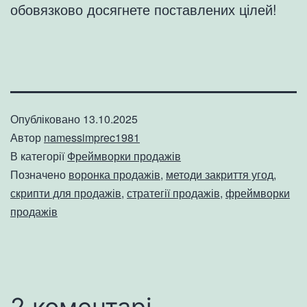
обовязково досягнете поставлених цілей!
Опубліковано
13.10.2025
Автор
namessimprec1981
В категорії
Фреймворки продажів
Позначено
воронка продажів
,
методи закриття угод
,
скрипти для продажів
,
стратегії продажів
,
фреймворки
продажів
2 коментарі