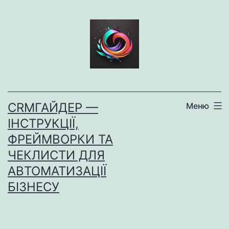
Перейти
до
вмісту
CRMГАЙДЕР —
Меню
ІНСТРУКЦІЇ,
ФРЕЙМВОРКИ ТА
ЧЕКЛИСТИ ДЛЯ
АВТОМАТИЗАЦІЇ
БІЗНЕСУ