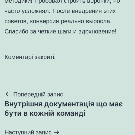
методики! Пробовал строить воронки, но
часто усложнял. После внедрения этих
советов, конверсия реально выросла.
Спасибо за четкие шаги и вдохновение!
Коментарі закриті.
Навігація
Попередній запис
Внутрішня документація що має
записів
бути в кожній команді
Наступний запис