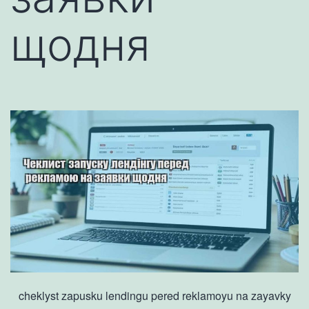
щодня
cheklyst zapusku lendingu pered reklamoyu na zayavky