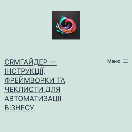
Перейти
до
вмісту
CRMГАЙДЕР —
Меню
ІНСТРУКЦІЇ,
ФРЕЙМВОРКИ ТА
ЧЕКЛИСТИ ДЛЯ
АВТОМАТИЗАЦІЇ
БІЗНЕСУ