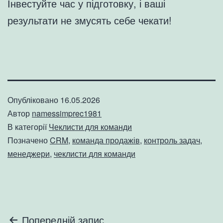
Інвестуйте час у підготовку, і ваші
результати не змусять себе чекати!
Опубліковано
16.05.2026
Автор
namessimprec1981
В категорії
Чеклисти для команди
Позначено
CRM
,
команда продажів
,
контроль задач
,
менеджери
,
чеклисти для команди
Навігація
Попередній запис