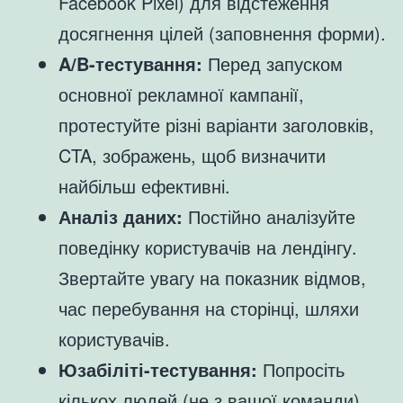
Facebook Pixel) для відстеження
досягнення цілей (заповнення форми).
A/B-тестування:
Перед запуском
основної рекламної кампанії,
протестуйте різні варіанти заголовків,
CTA, зображень, щоб визначити
найбільш ефективні.
Аналіз даних:
Постійно аналізуйте
поведінку користувачів на лендінгу.
Звертайте увагу на показник відмов,
час перебування на сторінці, шляхи
користувачів.
Юзабіліті-тестування:
Попросіть
кількох людей (не з вашої команди)