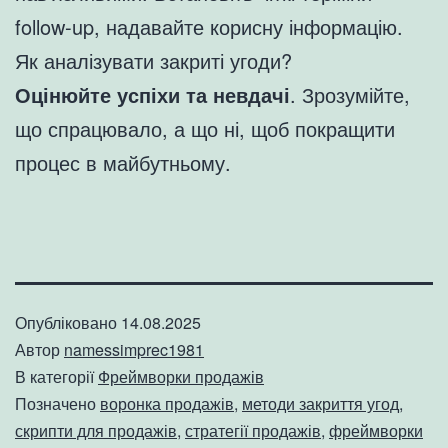
follow-up, надавайте корисну інформацію.
Як аналізувати закриті угоди?
Оцінюйте успіхи та невдачі
. Зрозумійте,
що спрацювало, а що ні, щоб покращити
процес в майбутньому.
Опубліковано
14.08.2025
Автор
namessimprec1981
В категорії
Фреймворки продажів
Позначено
воронка продажів
,
методи закриття угод
,
скрипти для продажів
,
стратегії продажів
,
фреймворки