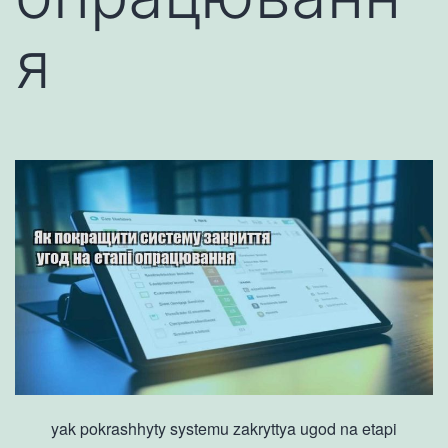
я
yak pokrashhyty systemu zakryttya ugod na etapi