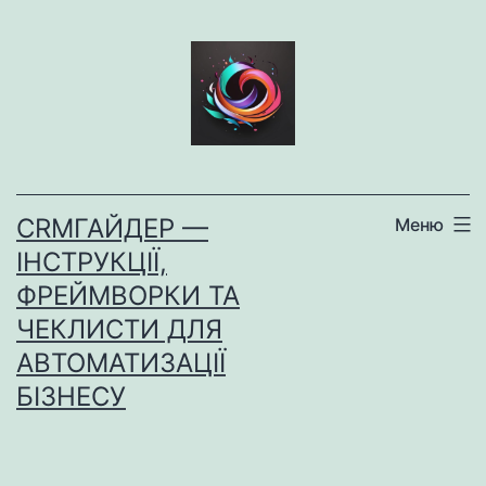
Перейти
до
вмісту
CRMГАЙДЕР —
Меню
ІНСТРУКЦІЇ,
ФРЕЙМВОРКИ ТА
ЧЕКЛИСТИ ДЛЯ
АВТОМАТИЗАЦІЇ
БІЗНЕСУ