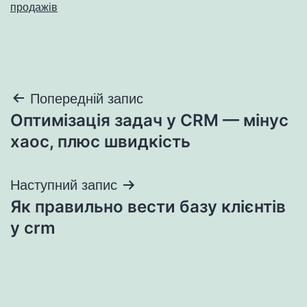
продажів
Навігація
Попередній запис
Оптимізація задач у CRM — мінус
записів
хаос, плюс швидкість
Наступний запис
Як правильно вести базу клієнтів
у crm