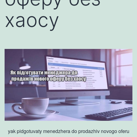
хаосу
yak pidgotuvaty menedzhera do prodazhiv novogo oferu