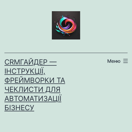
Перейти
до
вмісту
CRMГАЙДЕР —
Меню
ІНСТРУКЦІЇ,
ФРЕЙМВОРКИ ТА
ЧЕКЛИСТИ ДЛЯ
АВТОМАТИЗАЦІЇ
БІЗНЕСУ