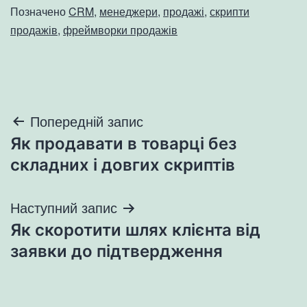
Позначено
CRM
,
менеджери
,
продажі
,
скрипти
продажів
,
фреймворки продажів
Навігація
Попередній запис
Як продавати в товарці без
записів
складних і довгих скриптів
Наступний запис
Як скоротити шлях клієнта від
заявки до підтвердження