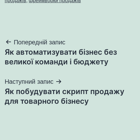
продажів
,
фреймворки продажів
Навігація
Попередній запис
Як автоматизувати бізнес без
записів
великої команди і бюджету
Наступний запис
Як побудувати скрипт продажу
для товарного бізнесу