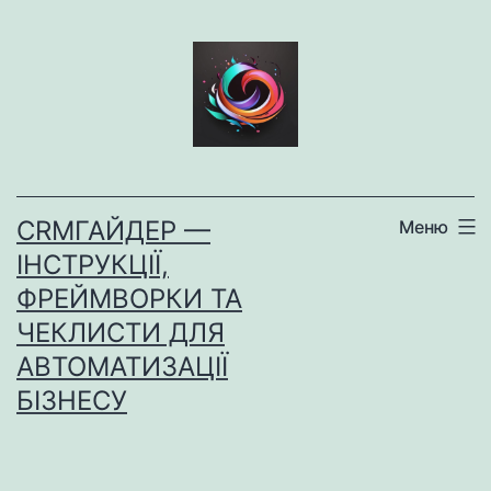
Перейти
до
вмісту
CRMГАЙДЕР —
Меню
ІНСТРУКЦІЇ,
ФРЕЙМВОРКИ ТА
ЧЕКЛИСТИ ДЛЯ
АВТОМАТИЗАЦІЇ
БІЗНЕСУ