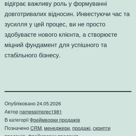
відіграє важливу роль у формуванні
довготривалих відносин. Инвестуючи час та
зусилля у цей процес, ви не просто
здобуваєте нового клієнта, а створюєте
міцний фундамент для успішного та
стабільного бізнесу.
Опубліковано
24.05.2026
Автор
namessimprec1981
В категорії
Фреймворки продажів
Позначено
CRM
,
менеджери
,
продажі
,
скрипти