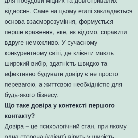
для побудови міцних та довготривалих
відносин. Саме на цьому етапі закладається
основа взаєморозуміння, формується
перше враження, яке, як відомо, справити
вдруге неможливо. У сучасному
конкурентному світі, де клієнти мають
широкий вибір, здатність швидко та
ефективно будувати довіру є не просто
перевагою, а життєвою необхідністю для
будь-якого бізнесу.
Що таке довіра у контексті першого
контакту?
Довіра – це психологічний стан, при якому
одна сторона (клієнт) вірить у щирість,