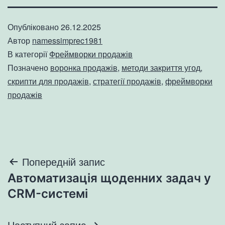
Опубліковано
26.12.2025
Автор
namessimprec1981
В категорії
Фреймворки продажів
Позначено
воронка продажів
,
методи закриття угод
,
скрипти для продажів
,
стратегії продажів
,
фреймворки
продажів
Навігація
Попередній запис
Автоматизація щоденних задач у
записів
CRM-системі
Наступний запис