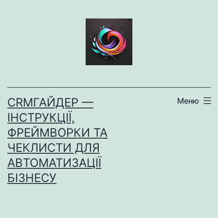
Перейти
до
вмісту
CRMГАЙДЕР —
Меню
ІНСТРУКЦІЇ,
ФРЕЙМВОРКИ ТА
ЧЕКЛИСТИ ДЛЯ
АВТОМАТИЗАЦІЇ
БІЗНЕСУ