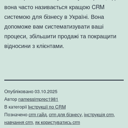
вона часто називається кращою CRM
системою для бізнесу в Україні. Вона
допоможе вам систематизувати ваші
процеси, збільшити продажі та покращити
відносини з клієнтами.
Опубліковано
03.10.2025
Автор
namessimprec1981
В категорії
Інструкції по CRM
Позначено
crm гайд
,
crm для бізнесу
,
інструкція crm
,
навчання crm
,
як користуватись crm