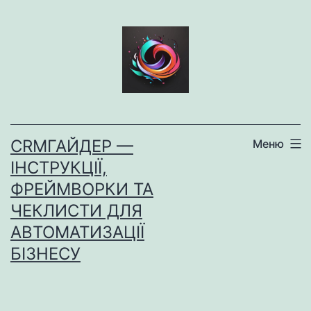
Перейти
до
вмісту
CRMГАЙДЕР —
Меню
ІНСТРУКЦІЇ,
ФРЕЙМВОРКИ ТА
ЧЕКЛИСТИ ДЛЯ
АВТОМАТИЗАЦІЇ
БІЗНЕСУ