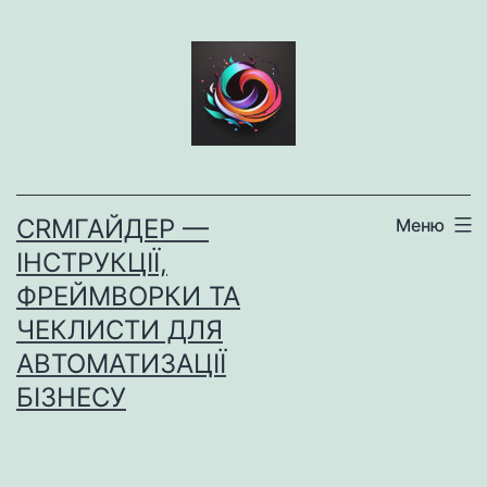
Перейти
до
вмісту
CRMГАЙДЕР —
Меню
ІНСТРУКЦІЇ,
ФРЕЙМВОРКИ ТА
ЧЕКЛИСТИ ДЛЯ
АВТОМАТИЗАЦІЇ
БІЗНЕСУ