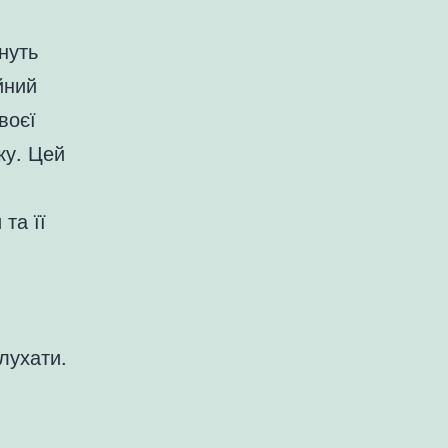
нуть
йний
воєї
ку. Цей
та її
лухати.