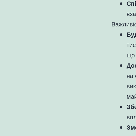
Сп
вза
Важливіс
Бу
тис
що 
До
на 
вик
ма
Зб
впл
Зм