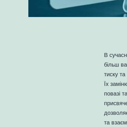
В сучасн
більш ва
тиску та
Їх замін
повазі т
присвяче
дозволяє
та взаєм