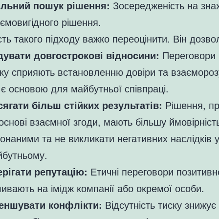
ільний пошук рішення:
Зосередженість на зна
ємовигідного рішення.
ть такого підходу важко переоцінити. Він дозво
дувати довгострокові відносини:
Переговори 
ку сприяють встановленню довіри та взаємороз
є основою для майбутньої співпраці.
сягати більш стійких результатів:
Рішення, пр
основі взаємної згоди, мають більшу ймовірніст
онаними та не викликати негативних наслідків 
йбутньому.
ерігати репутацію:
Етичні переговори позитивн
ивають на імідж компанії або окремої особи.
еншувати конфлікти:
Відсутність тиску знижує