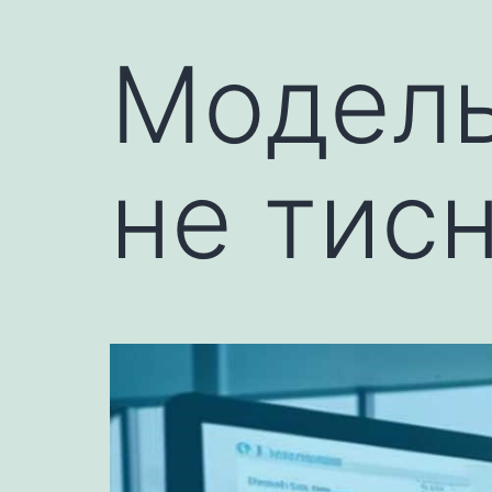
Модель
не тис