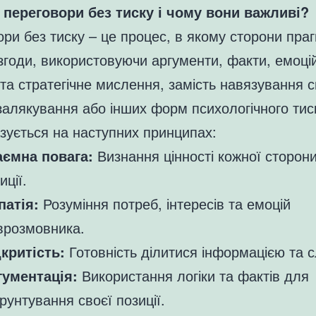
 переговори без тиску і чому вони важливі?
ри без тиску – це процес, в якому сторони праг
згоди, використовуючи аргументи, факти, емоці
 та стратегічне мислення, замість навязування с
 залякування або інших форм психологічного тис
азується на наступних принципах:
аємна повага:
Визнання цінності кожної сторони 
иції.
патія:
Розуміння потреб, інтересів та емоцій
врозмовника.
критість:
Готовність ділитися інформацією та с
гументація:
Використання логіки та фактів для
рунтування своєї позиції.