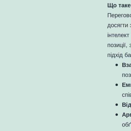
Що таке
Перегово
досягти 
інтелект
позиції,
підхід б
Вз
поз
Ем
спі
Від
Ар
обґ