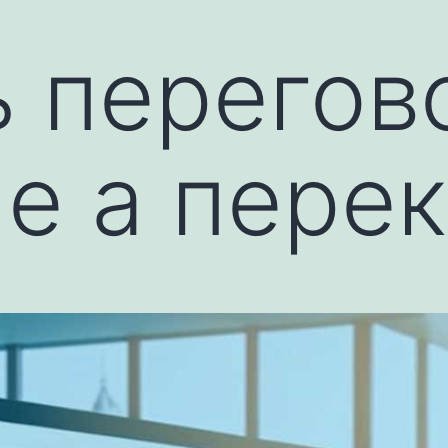
 перегово
не а пере