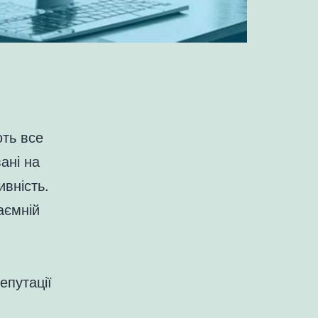
ють все
ані на
ивність.
аємній
епутації