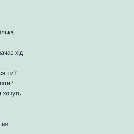
ілька
ачає хід
сягти?
піти?
 хочуть
 ви