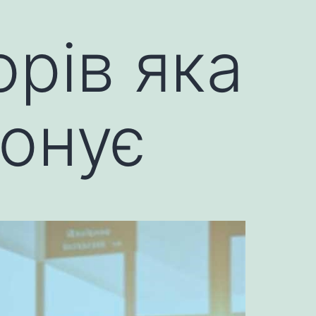
рів яка
конує