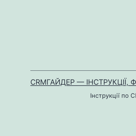
Перейти
до
вмісту
CRMГАЙДЕР — ІНСТРУКЦІЇ, 
Інструкції по 