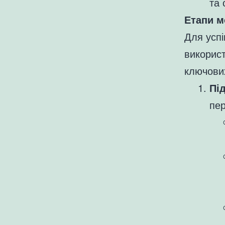
та 
Етапи м
Для успі
використ
ключових
Пі
пер