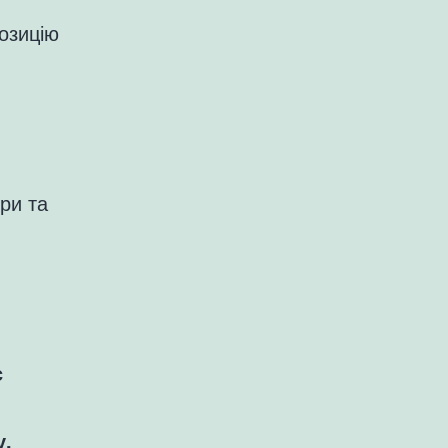
озицію
ри та
є
у.