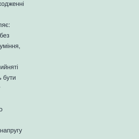
ходженні
ляє:
без
уміння,
ийняті
ь бути
у
о
 напругу