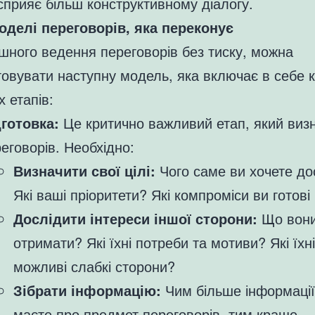
сприяє більш конструктивному діалогу.
оделі переговорів, яка переконує
шного ведення переговорів без тиску, можна
овувати наступну модель, яка включає в себе к
 етапів:
дготовка:
Це критично важливий етап, який визн
еговорів. Необхідно:
Визначити свої цілі:
Чого саме ви хочете до
Які ваші пріоритети? Які компроміси ви готові 
Дослідити інтереси іншої сторони:
Що вони
отримати? Які їхні потреби та мотиви? Які їхні
можливі слабкі сторони?
Зібрати інформацію:
Чим більше інформації
маєте про предмет переговорів, тим краще.