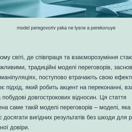
model peregovoriv yaka ne tysne a perekonuye
ому світі, де співпраця та взаєморозуміння ста
жливими, традиційні моделі переговорів, заснов
 маніпуляціях, поступово втрачають свою ефект
ює підхід, який робить акцент на переконанні, вз
а побудові довгострокових відносин. Ця стаття
на саме такій моделі переговорів – моделі, яка
 досягати вигідних результатів без шкоди для р
ної довіри.