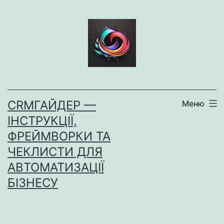
Перейти
до
вмісту
CRMГАЙДЕР —
Меню
ІНСТРУКЦІЇ,
ФРЕЙМВОРКИ ТА
ЧЕКЛИСТИ ДЛЯ
АВТОМАТИЗАЦІЇ
БІЗНЕСУ