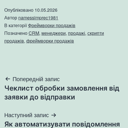
Опубліковано
10.05.2026
Автор
namessimprec1981
В категорії
Фреймворки продажів
Позначено
CRM
,
менеджери
,
продажі
,
скрипти
продажів
,
фреймворки продажів
Навігація
Попередній запис
Чеклист обробки замовлення від
записів
заявки до відправки
Наступний запис
Як автоматизувати повідомлення