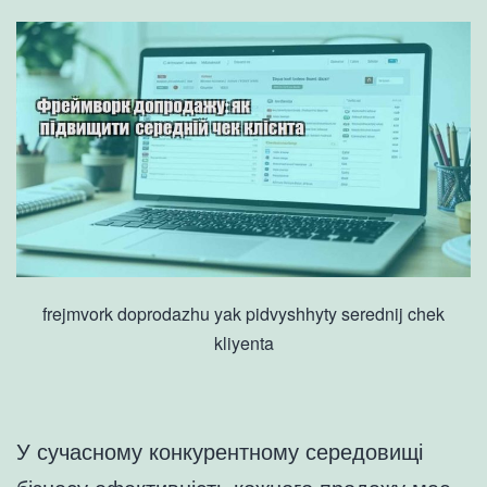
frejmvork doprodazhu yak pidvyshhyty serednij chek
kliyenta
У сучасному конкурентному середовищі