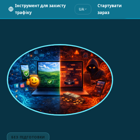
Інструмент для захисту
Стартувати
UA
трафіку
зараз
БЕЗ ПІДГОТОВКИ